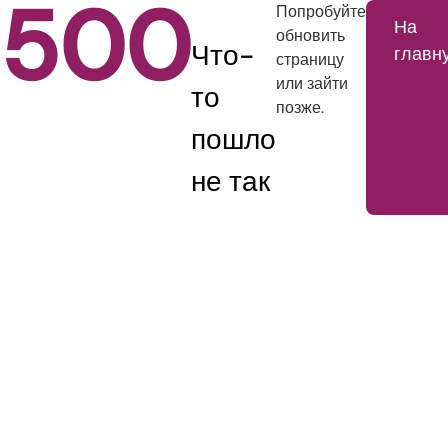
500
Попробуйте
На
обновить
Что-
главн
страницу
или зайти
то
позже.
пошло
не так