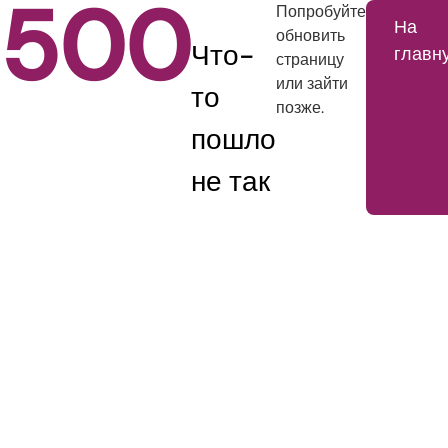
500
Попробуйте
На
обновить
Что-
главн
страницу
или зайти
то
позже.
пошло
не так